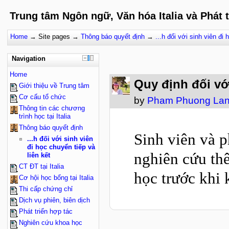
Trung tâm Ngôn ngữ, Văn hóa Italia và Phát 
Home
→
Site pages
→
Thông báo quyết định
→
...h đối với sinh viên đi 
Navigation
Home
Quy định đối với
Giới thiệu về Trung tâm
Cơ cấu tổ chức
by
Pham Phuong La
Thông tin các chương
trình học tại Italia
Thông báo quyết định
Sinh viên và p
...h đối với sinh viên
đi học chuyển tiếp và
nghiên cứu thê
liên kết
CT ĐT tại Italia
học trước khi 
Cơ hội học bổng tại Italia
Thi cấp chứng chỉ
Dịch vụ phiên, biên dịch
Phát triển hợp tác
Nghiên cứu khoa học