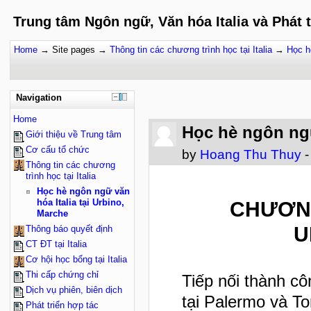
Trung tâm Ngôn ngữ, Văn hóa Italia và Phát 
Home
→
Site pages
→
Thông tin các chương trình học tại Italia
→
Học h
Navigation
Home
Học hè ngôn ngữ
Giới thiệu về Trung tâm
Cơ cấu tổ chức
by
Hoang Thu Thuy
-
Thông tin các chương
trình học tại Italia
Học hè ngôn ngữ văn
hóa Italia tại Urbino,
CHƯƠNG
Marche
U
Thông báo quyết định
CT ĐT tại Italia
Cơ hội học bổng tại Italia
Thi cấp chứng chỉ
Tiếp nối thành c
Dịch vụ phiên, biên dịch
tại Palermo và T
Phát triển hợp tác