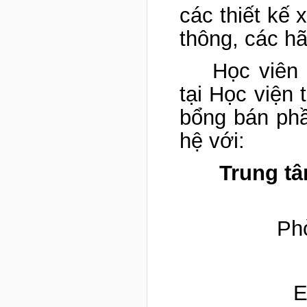
các thiết kế 
thông, các h
Học viên
tại Học viện 
bổng bán phần
hệ với:
Trung tâ
Ph
E