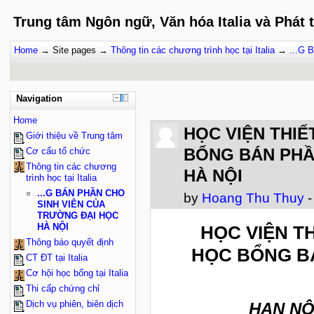
Trung tâm Ngôn ngữ, Văn hóa Italia và Phát 
Home
→
Site pages
→
Thông tin các chương trình học tại Italia
→
...G
Navigation
Home
HỌC VIỆN THIẾ
Giới thiệu về Trung tâm
BỔNG BÁN PHẦ
Cơ cấu tổ chức
Thông tin các chương
HÀ NỘI
trình học tại Italia
...G BÁN PHẦN CHO
by
Hoang Thu Thuy
-
SINH VIÊN CỦA
TRƯỜNG ĐẠI HỌC
HÀ NỘI
HỌC VIỆN TH
Thông báo quyết định
HỌC BỔNG B
CT ĐT tại Italia
Cơ hội học bổng tại Italia
Thi cấp chứng chỉ
Dịch vụ phiên, biên dịch
HẠN NỘ