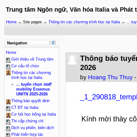
Trung tâm Ngôn ngữ, Văn hóa Italia và Phát 
Home
→
Site pages
→
Thông tin các chương trình học tại Italia
→
... t
Navigation
Home
Thông báo tuyển
Giới thiệu về Trung tâm
2026
Cơ cấu tổ chức
Thông tin các chương
by
Hoang Thu Thuy
-
trình học tại Italia
... tuyển chọn staff
mobility Erasmus
UNITN 2025-2026
_1_290818_temp
Thông báo quyết định
CT ĐT tại Italia
Cơ hội học bổng tại Italia
Kính mời thày cô
Thi cấp chứng chỉ
Dịch vụ phiên, biên dịch
Phát triển hợp tác