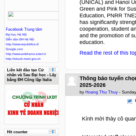
(UNICAL) and Hanoi Un
Green and Pink for Sus
Education, PNRR TNE
has significantly stren
cooperation, student and
Facebook Trung tâm
and the promotion of su
Đại học Hà Nội
Diễn đàn ĐH Hà Nội
education.
http://www.repubblica.it/
Google.com
Read the rest of this to
http://www.ambhanoi.esteri.it
http://ebook.moet.gov.vn
Liên kết đào tạo Cử
nhân và Sau Đại học - Lấy
Thông báo tuyển chọ
bằng ĐH Công lập Italia
2025-2026
by
Hoang Thu Thuy
- Sunday
Kính mời thày cô qua
Hit counter