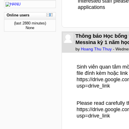
Interested staff please
applications
Online users
(last 2880 minutes)
None
Thông báo Học bổng t
Messina kỳ 1 năm họ
by
Hoang Thu Thuy
- Wednes
Sinh viên quan tâm mờ
file đính kèm hoặc link
https://drive.google.
usp=drive_link
Please read carefully th
https://drive.google.
usp=drive_link