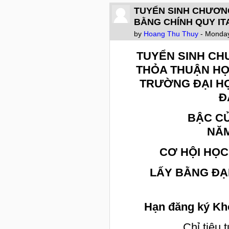
TUYỂN SINH CHƯƠNG
BẰNG CHÍNH QUY ITA
by
Hoang Thu Thuy
- Monday
TUYỂN SINH CH
THỎA THUẬN H
TRƯỜNG ĐẠI H
Đ
BẬC CỬ
NĂM
CƠ
HỘI HỌ
LẤY BẰNG ĐẠI
Hạn đăng ký Kh
Chỉ tiêu 