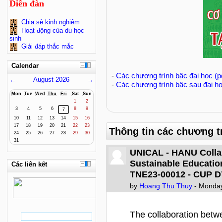
Diễn đàn
Chia sẻ kinh nghiệm
Hoạt động của du học
sinh
Giải đáp thắc mắc
Calendar
-
Các chương trình bậc đại học (pd
←
August 2026
→
-
Các chương trình bậc sau đại họ
Mon
Tue
Wed
Thu
Fri
Sat
Sun
1
2
3
4
5
6
8
9
7
10
11
12
13
14
15
16
17
18
19
20
21
22
23
Thông tin các chương trì
24
25
26
27
28
29
30
31
UNICAL - HANU Collab
Sustainable Educatio
Các liên kết
TNE23-00012 - CUP 
by
Hoang Thu Thuy
- Monday
The collaboration betwe