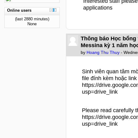
Interested staff please
applications
Online users
(last 2880 minutes)
None
Thông báo Học bổng t
Messina kỳ 1 năm họ
by
Hoang Thu Thuy
- Wednes
Sinh viên quan tâm mờ
file đính kèm hoặc link
https://drive.google.
usp=drive_link
Please read carefully th
https://drive.google.
usp=drive_link