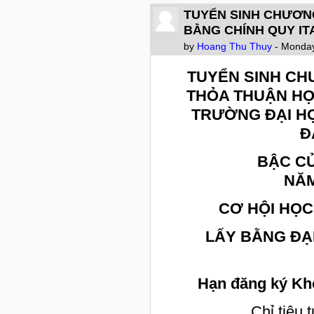
TUYỂN SINH CHƯƠNG
BẰNG CHÍNH QUY ITA
by
Hoang Thu Thuy
- Monday
TUYỂN SINH CH
THỎA THUẬN H
TRƯỜNG ĐẠI H
Đ
BẬC CỬ
NĂM
CƠ
HỘI HỌ
LẤY BẰNG ĐẠI
Hạn đăng ký Kh
Chỉ tiêu 