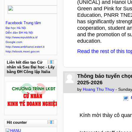
(UNICAL) and Hanoi Un
Green and Pink for Sus
Education, PNRR TNE
has significantly stren
Facebook Trung tâm
cooperation, student and
Đại học Hà Nội
Diễn đàn ĐH Hà Nội
and the promotion of su
http://www.repubblica.it/
education.
Google.com
http://www.ambhanoi.esteri.it
Read the rest of this to
http://ebook.moet.gov.vn
Liên kết đào tạo Cử
nhân và Sau Đại học - Lấy
bằng ĐH Công lập Italia
Thông báo tuyển chọ
2025-2026
by
Hoang Thu Thuy
- Sunday
Kính mời thày cô qua
Hit counter