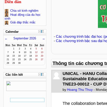
Diễn đàn
Chia sẻ kinh nghiệm
Hoạt động của du học
sinh
Giải đáp thắc mắc
Calendar
-
Các chương trình bậc đại học (pd
←
September 2026
→
-
Các chương trình bậc sau đại họ
Mon
Tue
Wed
Thu
Fri
Sat
Sun
1
2
3
4
5
6
7
8
9
10
11
12
13
14
15
16
17
18
19
20
21
22
23
24
25
26
27
Thông tin các chương trì
28
29
30
UNICAL - HANU Collab
Các liên kết
Sustainable Educatio
TNE23-00012 - CUP 
by
Hoang Thu Thuy
- Monday
The collaboration betwe